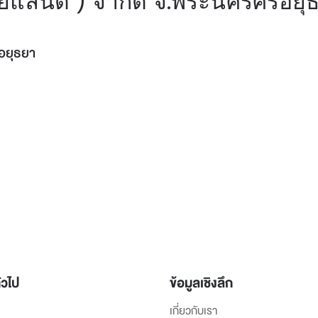
ทยแลนด์ ) จำกัด จ.พระนครศรีอยุ
ีอยุธยา
่วไป
ข้อมูลเชิงลึก
เกี่ยวกับเรา