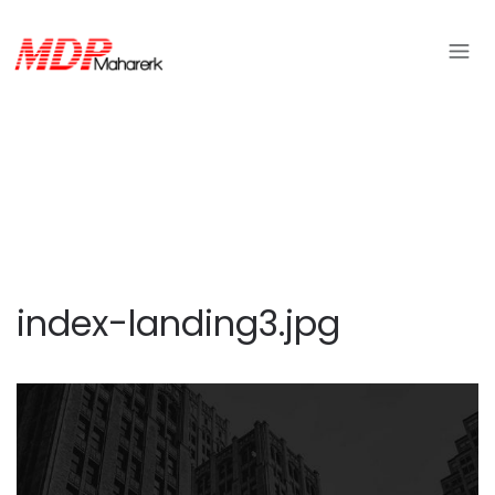
index-landing3.jpg