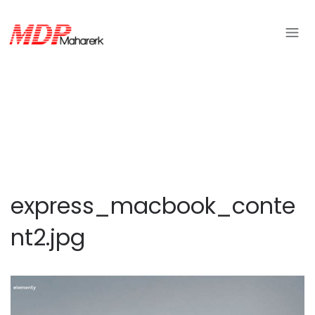
express_macbook_conte
nt2.jpg